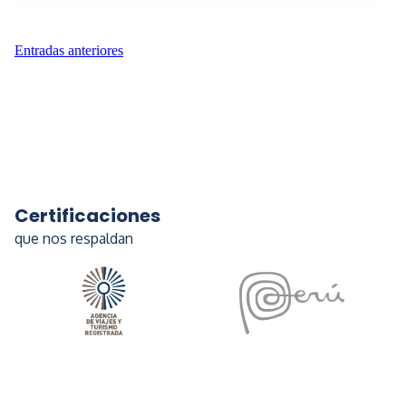
Navegación
Entradas anteriores
de
entradas
Certificaciones
que nos respaldan