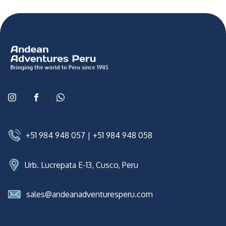
+51 984 948 057
|
+51 984 948 058
Urb. Lucrepata E-13, Cusco, Peru
sales@andeanadventuresperu.com