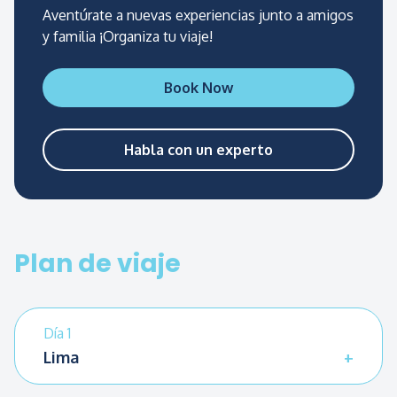
circuito 2A, siendo la ruta clásica, las siguientes
Aventúrate a nuevas experiencias junto a amigos
opciones son el circuito 2B y 3B.
y familia ¡Organiza tu viaje!
Book Now
Habla con un experto
Plan de viaje
Día 1
Lima
A su llegada a Lima, lo trasladaremos a su hotel.