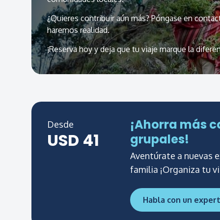
necesitas.
Envíanos un
correo electrónic
¿Quieres contribuir aún más? Póngase en contact
haremos realidad.
¡Reserva hoy y deja que tu viaje marque la diferen
¡Ahorra más co
Desde
Lima: La ciud
Lima: La ciud
USD 41
grupales!
(PRIVADO)
(PRIVADO)
Aventúrate a nuevas e
familia ¡Organiza tu vi
Nombre
Nombre
Habla con un exper