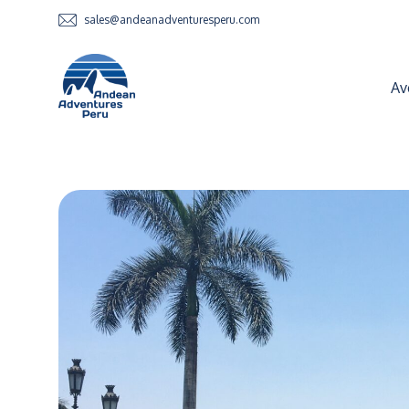
sales@andeanadventuresperu.com
Av