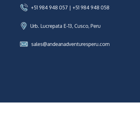
+51 984 948 057
|
+51 984 948 058
Urb. Lucrepata E-13, Cusco, Peru
sales@andeanadventuresperu.com