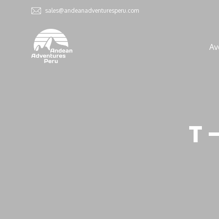
sales@andeanadventuresperu.com
Av
T 