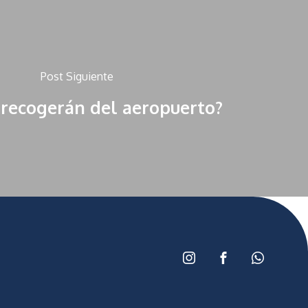
Post Siguiente
 recogerán del aeropuerto?