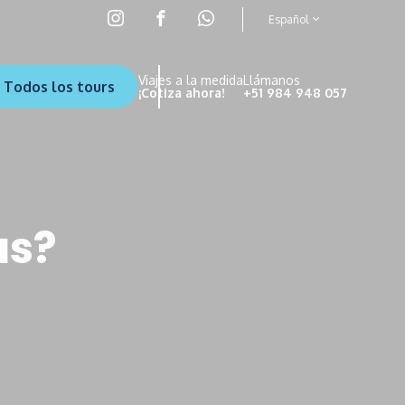
Español
Viajes a la medida
Llámanos
Todos los tours
¡Cotiza ahora!
+51 984 948 057
as?