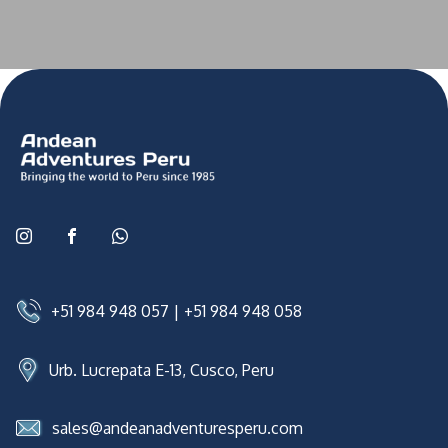
+51 984 948 057
|
+51 984 948 058
Urb. Lucrepata E-13, Cusco, Peru
sales@andeanadventuresperu.com