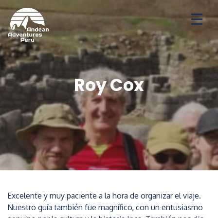
Aventuras
Destinos
Ofertas de temporada
Roy Cox
Excelente y muy paciente a la hora de organizar el viaje.
Nuestro guía también fue magnífico, con un entusiasmo