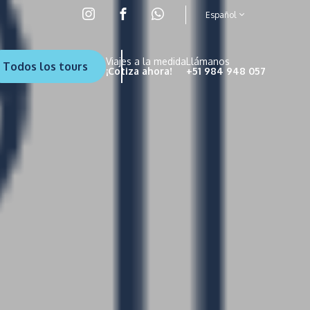
Español
Viajes a la medida
Llámanos
Todos los tours
¡Cotiza ahora!
+51 984 948 057