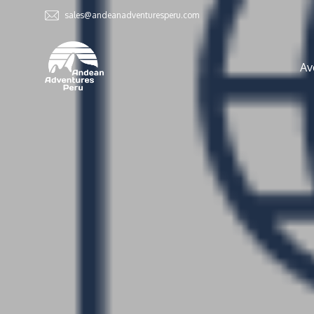
sales@andeanadventuresperu.com
Av